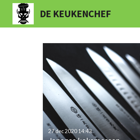
Ga
DE KEUKENCHEF
direct
naar
de
hoofdinhoud
27 dec 2020
14:43